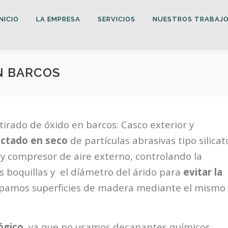
INICIO
LA EMPRESA
SERVICIOS
NUESTROS TRABAJ
N BARCOS
irado de óxido en barcos: Casco exterior y
ctado en seco
de partículas abrasivas tipo silicat
 compresor de aire externo, controlando la
las boquillas y el díámetro del árido para
evitar la
pamos superficies de madera mediante el mismo
ógico
, ya que no usamos decapantes químicos.