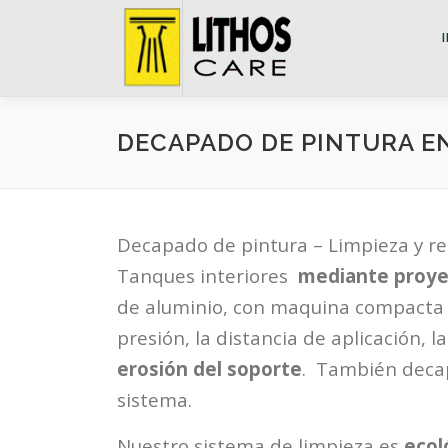
Saltar
al
contenido
DECAPADO DE PINTURA E
Decapado de pintura – Limpieza y ret
Tanques interiores
mediante proye
de aluminio, con maquina compacta y
presión, la distancia de aplicación, 
erosión del soporte
. También deca
sistema.
Nuestro sistema de limpieza es
ecol