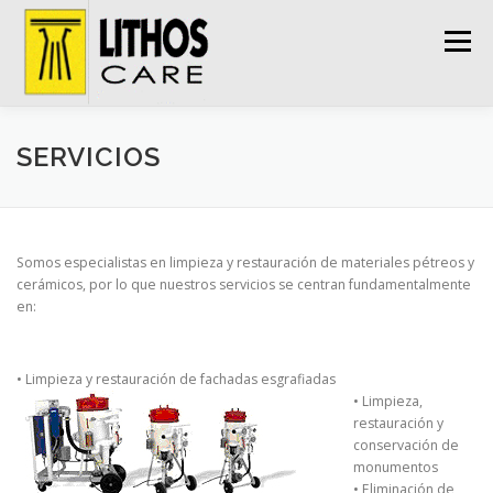
Saltar
al
Menú
contenido
INICIO
LA EMPRESA
SERVICIOS
SERVICIOS
NUESTROS TRABAJOS
DECAPADO DE BARCOS
Somos especialistas en limpieza y restauración de materiales pétreos y
cerámicos, por lo que nuestros servicios se centran fundamentalmente
en:
CONTACTAR
• Limpieza y restauración de fachadas esgrafiadas
• Limpieza,
restauración y
conservación de
monumentos
• Eliminación de