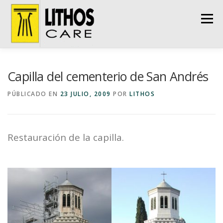
Saltar
al
Menú
contenido
INICIO
LA EMPRESA
SERVICIOS
Capilla del cementerio de San Andrés
PÚBLICADO EN
23 JULIO, 2009
POR
LITHOS
NUESTROS TRABAJOS
DECAPADO DE BARCOS
Restauración de la capilla.
CONTACTAR