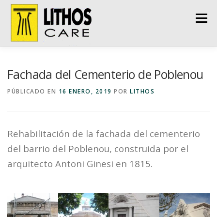
Saltar
al
Menú
contenido
INICIO
LA EMPRESA
SERVICIOS
Fachada del Cementerio de Poblenou
PÚBLICADO EN
16 ENERO, 2019
POR
LITHOS
NUESTROS TRABAJOS
DECAPADO DE BARCOS
Rehabilitación de la fachada del cementerio
CONTACTAR
del barrio del Poblenou, construida por el
arquitecto Antoni Ginesi en 1815.