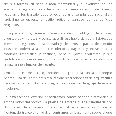
de sus formas, su sencilla monumentalidad y el exotismo de los
elementos egipcios; características del neoclasicismo de Ginesi,
recibían a los barceloneses ofreciendo una sensibilidad racionalista
radicalmente opuesta al estilo gótico o barroco de los edificios
religiosos.
En aquella época, Oriente Próximo era destino obligado de artistas,
arquitectos y literatos, y consta que Ginesi, había viajado a Egipto. Los
elementos egipcios de la fachada y de otros espacios del recinto
causaron polémica al ser considerados paganos y extraños a la
tradición grecolatina y cristiana, pero el joven arquitecto y sus
partidarios insistieron en su poder simbólico y en su explícita alusión a
la naturaleza y función del recinto.
Con el pórtico de acceso, considerado -junto a la capilla del propio
recinto- una de las mejores realizaciones barcelonesas de arquitectura
neoclásica, el arquitecto consiguió expresar un lenguaje funerario
moderno.
En esta fachada exterior encontramos construcciones piramidales a
ambos lados del pórtico. La puerta de entrada queda flanqueada por
dos pares de columnas dóricas parcialmente estriadas. Sobre el
frontón, de tronco piramidal, encontramos un basamento sobre el que