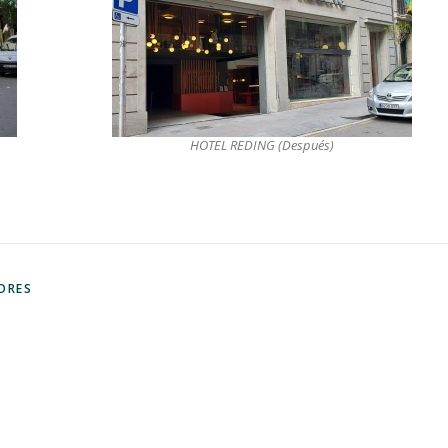
HOTEL REDING (Después)
IORES